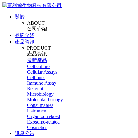
關於
ABOUT
公司介紹
品牌介紹
產品資訊
PRODUCT
產品資訊
最新產品
Cell culture
Cellular Assays
Cell lines
Immuno Assay
Reagent
Microbiology
Molecular biology
Consumables
instrument
Organiod-related
Exosome-related
Cosmetics
訊息公告