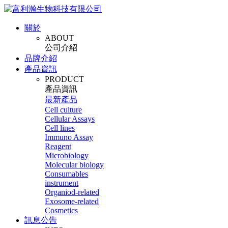
關於
ABOUT
公司介紹
品牌介紹
產品資訊
PRODUCT
產品資訊
最新產品
Cell culture
Cellular Assays
Cell lines
Immuno Assay
Reagent
Microbiology
Molecular biology
Consumables
instrument
Organiod-related
Exosome-related
Cosmetics
訊息公告