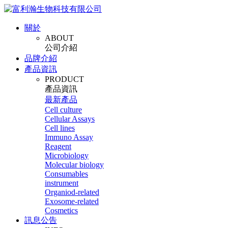
關於
ABOUT
公司介紹
品牌介紹
產品資訊
PRODUCT
產品資訊
最新產品
Cell culture
Cellular Assays
Cell lines
Immuno Assay
Reagent
Microbiology
Molecular biology
Consumables
instrument
Organiod-related
Exosome-related
Cosmetics
訊息公告