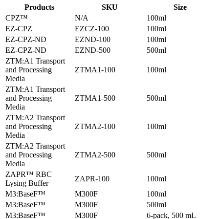
Products
SKU
Size
CPZ™
N/A
100ml
EZ-CPZ
EZCZ-100
100ml
EZ-CPZ-ND
EZND-100
100ml
EZ-CPZ-ND
EZND-500
500ml
ZTM:A1 Transport
and Processing
ZTMA1-100
100ml
Media
ZTM:A1 Transport
and Processing
ZTMA1-500
500ml
Media
ZTM:A2 Transport
and Processing
ZTMA2-100
100ml
Media
ZTM:A2 Transport
and Processing
ZTMA2-500
500ml
Media
ZAPR™ RBC
ZAPR-100
100ml
Lysing Buffer
M3:BaseF™
M300F
100ml
M3:BaseF™
M300F
500ml
M3:BaseF™
M300F
6-pack, 500 mL