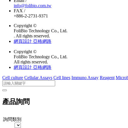
Email /
info@folibio.com.tw
FAX /
+886-2-2731-9371
Copyright ©
FoliBio Technology Co., Ltd.
. All rights reserved.
網頁設計 亞格網路
Copyright ©
FoliBio Technology Co., Ltd.
All rights reserved.
網頁設計 亞格網路
Cell culture
Cellular Assays
Cell lines
Immuno Assay
Reagent
Microb
產品詢問
詢問類別