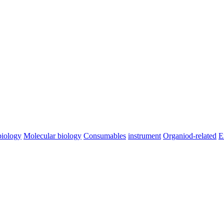
iology
Molecular biology
Consumables
instrument
Organiod-related
E