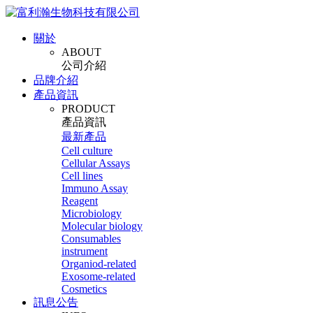
關於
ABOUT
公司介紹
品牌介紹
產品資訊
PRODUCT
產品資訊
最新產品
Cell culture
Cellular Assays
Cell lines
Immuno Assay
Reagent
Microbiology
Molecular biology
Consumables
instrument
Organiod-related
Exosome-related
Cosmetics
訊息公告