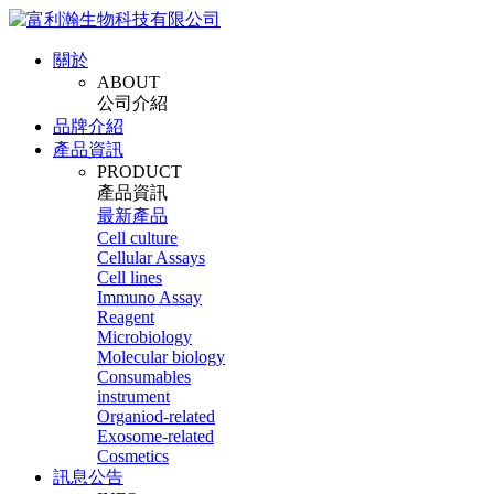
關於
ABOUT
公司介紹
品牌介紹
產品資訊
PRODUCT
產品資訊
最新產品
Cell culture
Cellular Assays
Cell lines
Immuno Assay
Reagent
Microbiology
Molecular biology
Consumables
instrument
Organiod-related
Exosome-related
Cosmetics
訊息公告